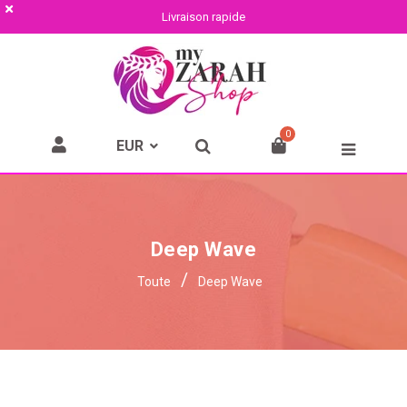
Livraison rapide
0
Deep Wave
/
Toute
Deep Wave